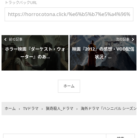
トラックバックURL
前の記事
次の記事
ホラー映画『ダーケスト・ウォ
映画『2012』の感想・VOD配信
ーター』のあ...
状況・...
ホーム
ホーム
›
TVドラマ
›
猟奇殺人_ドラマ
›
海外ドラマ『ハンニバル シーズン