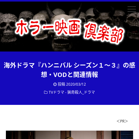
海外ドラマ『ハンニバル シーズン１～３』の感
想・VODと関連情報
投稿
2020/03/12
TVドラマ - 猟奇殺人_ドラマ
＜PR＞