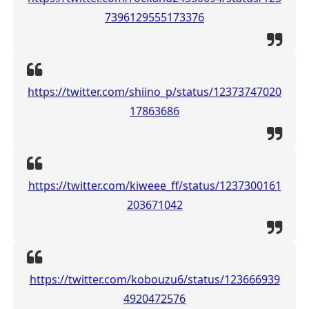
7396129555173376
https://twitter.com/shiino_p/status/12373747020
17863686
https://twitter.com/kiweee_ff/status/1237300161
203671042
https://twitter.com/kobouzu6/status/123666939
4920472576