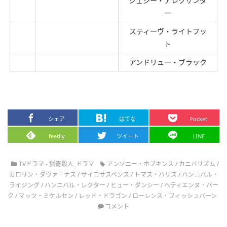
ジェシー・アレクサンダ
ー
スティーヴ・ライトフッ
ト
アンドリュー・ブラック
シェア
はてな
Pocket
feedly
ツイート
LINE
TVドラマ - 猟奇殺人_ドラマ
アンソニー・ホプキンス
/
カニバリズム
/
カロリン・ダヴァーナス
/
サイコサスペンス
/
トマス・ハリス
/
ハンニバル・
ライジング
/
ハンニバル・レクター
/
ヒュー・ダンシー
/
ヘティエンヌ・パー
ク
/
マッツ・ミケルセン
/
レッド・ドラゴン
/
ローレンス・フィッシュバーン
コメント