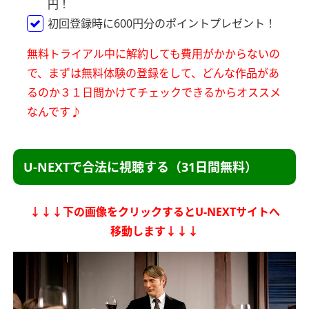
円！
初回登録時に600円分のポイントプレゼント！
無料トライアル中に解約しても費用がかからないの
で、
まずは無料体験の登録をして、どんな作品があ
るのか
３１日間かけてチェックできるからオススメ
なんです♪
U-NEXTで合法に視聴する（31日間無料）
↓↓↓下の画像をクリックするとU-NEXTサイトへ
移動します↓↓↓