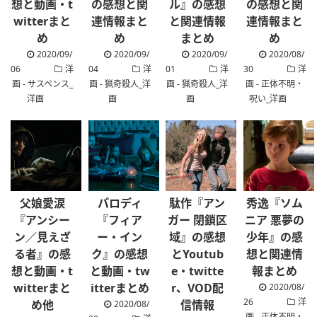
想と動画・t
の感想と関
ル』の感想
の感想と関
witterまと
連情報まと
と関連情報
連情報まと
め
め
まとめ
め
2020/09/
2020/09/
2020/09/
2020/08/
06
洋
04
洋
01
洋
30
洋
画 - サスペンス_
画 - 猟奇殺人_洋
画 - 猟奇殺人_洋
画 - 正体不明・
洋画
画
画
呪い_洋画
父娘愛涙
パロディ
駄作『アン
秀逸『ソム
『アンシー
『フィア
ガー 閉鎖区
ニア 悪夢の
ン／見えざ
ー・イン
域』の感想
少年』の感
る者』の感
ク』の感想
とYoutub
想と関連情
想と動画・t
と動画・tw
e・twitte
報まとめ
witterまと
itterまとめ
r、VOD配
2020/08/
26
洋
め他
信情報
2020/08/
画 - 正体不明・