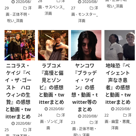
28
洋
2020/08/
2020/08/
呪い_洋画
画 - サスペンス_
29
洋
27
洋
洋画
画 - 正体不明・
画 - モンスター_
呪い_洋画
洋画
ニコラス・
ラブコメ
ヤンコワ
地味恐『ペ
ケイジ『ペ
『高慢と偏
『ブラッデ
イシェント
イ・ザ･ゴー
見とゾン
ィ・ツイ
声なき患
スト ハロ
ビ』の感想
ン』の感
者』の感想
ウィンの生
と動画・tw
想・動画・t
と動画・tw
贄』の感想
itterまとめ
witter等の
itterまとめ
と動画・tw
まとめ
2020/08/
2020/08/
24
洋
22
洋
itterまとめ
2020/08/
画 - ゾンビ_洋
画 - 幽霊・悪魔_
23
洋
2020/08/
画
洋画
画 - 正体不明・
25
洋
呪い_洋画