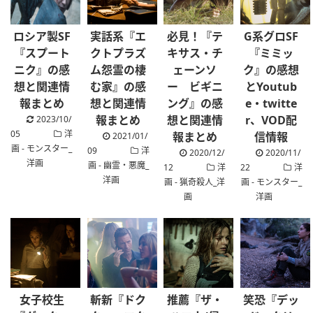
ロシア製SF
実話系『エ
必見！『テ
G系グロSF
『スプート
クトプラズ
キサス・チ
『ミミッ
ニク』の感
ム怨霊の棲
ェーンソ
ク』の感想
想と関連情
む家』の感
ー ビギニ
とYoutub
報まとめ
想と関連情
ング』の感
e・twitte
報まとめ
想と関連情
r、VOD配
.
2023/10/
05
洋
報まとめ
信情報
2021/01/
画 - モンスター_
09
洋
2020/12/
2020/11/
洋画
画 - 幽霊・悪魔_
12
洋
22
洋
洋画
画 - 猟奇殺人_洋
画 - モンスター_
画
洋画
女子校生
斬新『ドク
推薦『ザ・
笑恐『デッ