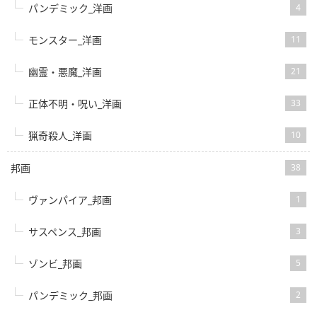
パンデミック_洋画
4
モンスター_洋画
11
幽霊・悪魔_洋画
21
正体不明・呪い_洋画
33
猟奇殺人_洋画
10
邦画
38
ヴァンパイア_邦画
1
サスペンス_邦画
3
ゾンビ_邦画
5
パンデミック_邦画
2