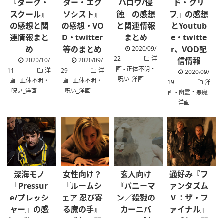
『ダーク・
ター・エク
ハロウ/侵
ド・クリ
スクール』
ソシスト』
蝕』の感想
フ』の感想
の感想と関
の感想・VO
と関連情報
とYoutub
連情報まと
D・twitter
まとめ
e・twitte
め
等のまとめ
r、VOD配
2020/09/
22
洋
信情報
2020/10/
2020/09/
画 - 正体不明・
11
洋
29
洋
2020/09/
呪い_洋画
画 - 正体不明・
画 - 正体不明・
19
洋
呪い_洋画
呪い_洋画
画 - 幽霊・悪魔_
洋画
深海モノ
女性向け？
玄人向け
通好み『フ
『Pressur
『ルームシ
『バニーマ
ァンタズム
e/プレッシ
ェア 忍び寄
ン／殺戮の
Ⅴ：ザ・フ
ャー』の感
る魔の手』
カーニバ
ァイナル』