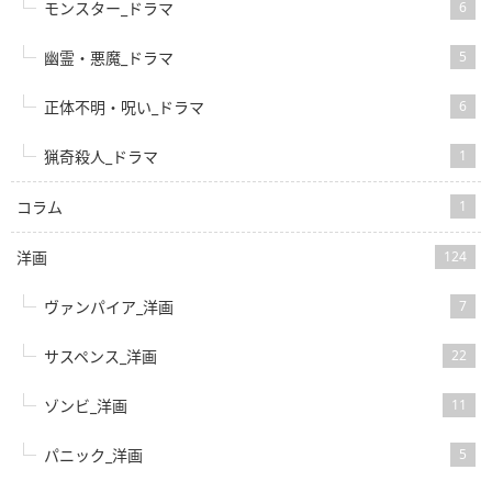
モンスター_ドラマ
6
幽霊・悪魔_ドラマ
5
正体不明・呪い_ドラマ
6
猟奇殺人_ドラマ
1
コラム
1
洋画
124
ヴァンパイア_洋画
7
サスペンス_洋画
22
ゾンビ_洋画
11
パニック_洋画
5