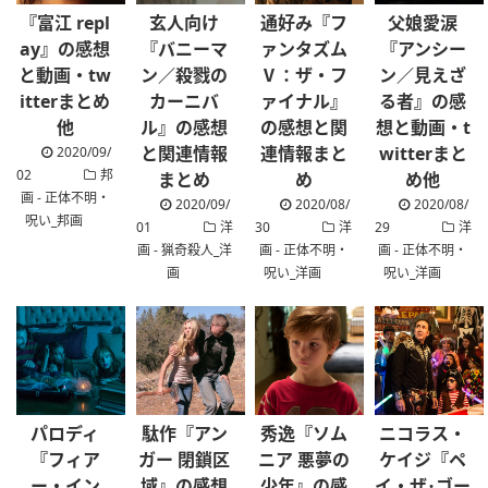
『富江 repl
玄人向け
通好み『フ
父娘愛涙
ay』の感想
『バニーマ
ァンタズム
『アンシー
と動画・tw
ン／殺戮の
Ⅴ：ザ・フ
ン／見えざ
itterまとめ
カーニバ
ァイナル』
る者』の感
他
ル』の感想
の感想と関
想と動画・t
と関連情報
連情報まと
witterまと
2020/09/
02
邦
まとめ
め
め他
画 - 正体不明・
2020/09/
2020/08/
2020/08/
呪い_邦画
01
洋
30
洋
29
洋
画 - 猟奇殺人_洋
画 - 正体不明・
画 - 正体不明・
画
呪い_洋画
呪い_洋画
パロディ
駄作『アン
秀逸『ソム
ニコラス・
『フィア
ガー 閉鎖区
ニア 悪夢の
ケイジ『ペ
ー・イン
域』の感想
少年』の感
イ・ザ･ゴー