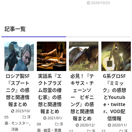
2020/10/23
記事一覧
ロシア製SF
実話系『エ
必見！『テ
G系グロSF
『スプート
クトプラズ
キサス・チ
『ミミッ
ニク』の感
ム怨霊の棲
ェーンソ
ク』の感想
想と関連情
む家』の感
ー ビギニ
とYoutub
報まとめ
想と関連情
ング』の感
e・twitte
報まとめ
想と関連情
r、VOD配
.
2023/10/
05
洋
報まとめ
信情報
2021/01/
画 - モンスター_
09
洋
2020/12/
2020/11/
洋画
画 - 幽霊・悪魔_
12
洋
22
洋