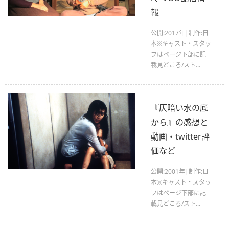
報
公開:2017年|制作:日
本※キャスト・スタッ
フはページ下部に記
載見どころ/スト...
『仄暗い水の底
から』の感想と
動画・twitter評
価など
公開:2001年|制作:日
本※キャスト・スタッ
フはページ下部に記
載見どころ/スト...