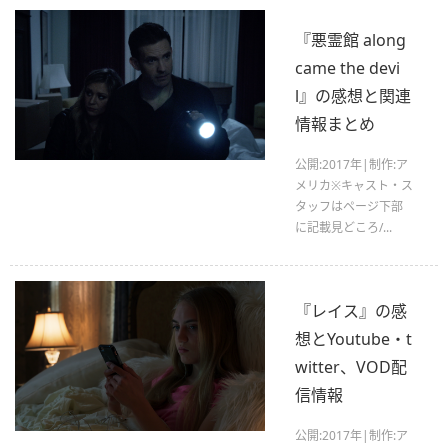
『悪霊館 along
came the devi
l』の感想と関連
情報まとめ
公開:2017年|制作:ア
メリカ※キャスト・ス
タッフはページ下部
に記載見どころ/...
『レイス』の感
想とYoutube・t
witter、VOD配
信情報
公開:2017年|制作:ア