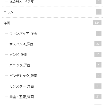
猟奇殺人_ドラマ
1
コラム
1
洋画
124
ヴァンパイア_洋画
7
サスペンス_洋画
22
ゾンビ_洋画
11
パニック_洋画
5
パンデミック_洋画
4
モンスター_洋画
11
幽霊・悪魔_洋画
21