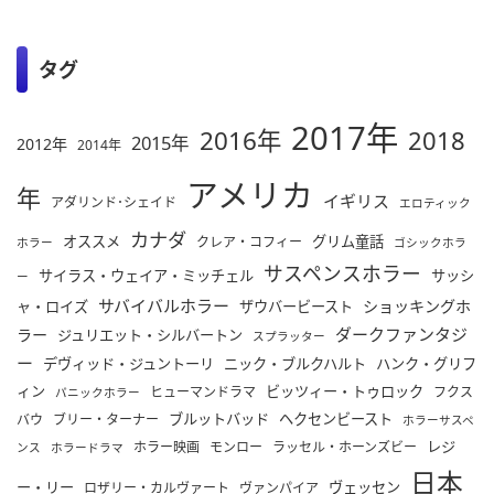
タグ
2017年
2016年
2018
2015年
2012年
2014年
アメリカ
年
イギリス
アダリンド･シェイド
エロティック
カナダ
オススメ
グリム童話
クレア・コフィー
ホラー
ゴシックホラ
サスペンスホラー
サイラス・ウェイア・ミッチェル
サッシ
ー
サバイバルホラー
ショッキングホ
ャ・ロイズ
ザウバービースト
ダークファンタジ
ラー
ジュリエット・シルバートン
スプラッター
ー
デヴィッド・ジュントーリ
ニック・ブルクハルト
ハンク・グリフ
ィン
ビッツィー・トゥロック
ヒューマンドラマ
フクス
パニックホラー
ブルットバッド
ヘクセンビースト
バウ
ブリー・ターナー
ホラーサスペ
レジ
ホラー映画
モンロー
ラッセル・ホーンズビー
ンス
ホラードラマ
日本
ー・リー
ヴェッセン
ロザリー・カルヴァート
ヴァンパイア