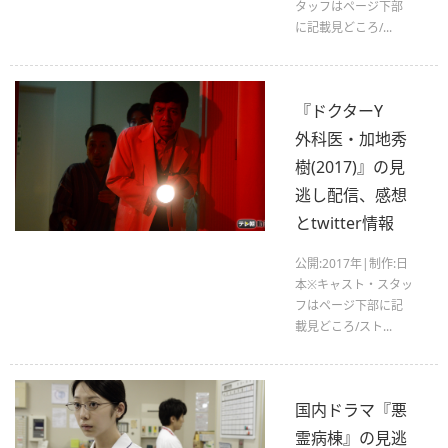
タッフはページ下部
に記載見どころ/...
『ドクターY
外科医・加地秀
樹(2017)』の見
逃し配信、感想
とtwitter情報
公開:2017年|制作:日
本※キャスト・スタッ
フはページ下部に記
載見どころ/スト...
国内ドラマ『悪
霊病棟』の見逃