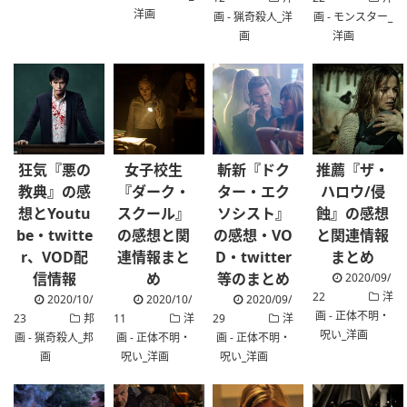
洋画
画 - 猟奇殺人_洋
画 - モンスター_
画
洋画
狂気『悪の
女子校生
斬新『ドク
推薦『ザ・
教典』の感
『ダーク・
ター・エク
ハロウ/侵
想とYoutu
スクール』
ソシスト』
蝕』の感想
be・twitte
の感想と関
の感想・VO
と関連情報
r、VOD配
連情報まと
D・twitter
まとめ
信情報
め
等のまとめ
2020/09/
22
洋
2020/10/
2020/10/
2020/09/
画 - 正体不明・
23
邦
11
洋
29
洋
呪い_洋画
画 - 猟奇殺人_邦
画 - 正体不明・
画 - 正体不明・
画
呪い_洋画
呪い_洋画