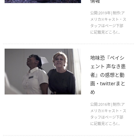
情報
公開:2019年|制作:ア
メリカ※キャスト・ス
タッフはページ下部
に記載見どころ/...
地味恐『ペイシ
ェント 声なき患
者』の感想と動
画・twitterまと
め
公開:2016年|制作:ア
メリカ※キャスト・ス
タッフはページ下部
に記載見どころ/...