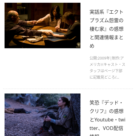
実話系『エクト
プラズム怨霊の
棲む家』の感想
と関連情報まと
め
公開:2009年|制作:ア
メリカ※キャスト・ス
タッフはページ下部
に記載見どころ/...
笑恐『デッド・
クリフ』の感想
とYoutube・twi
tter、VOD配信