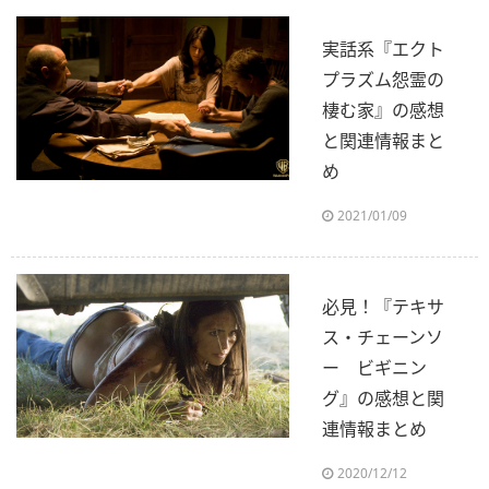
実話系『エクト
プラズム怨霊の
棲む家』の感想
と関連情報まと
め
2021/01/09
必見！『テキサ
ス・チェーンソ
ー ビギニン
グ』の感想と関
連情報まとめ
2020/12/12