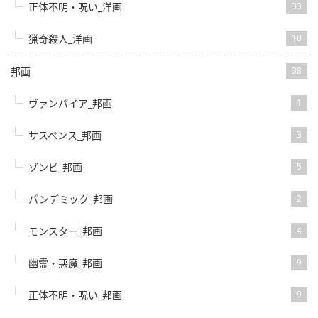
正体不明・呪い_洋画
33
猟奇殺人_洋画
10
邦画
38
ヴァンパイア_邦画
1
サスペンス_邦画
3
ゾンビ_邦画
5
パンデミック_邦画
2
モンスター_邦画
4
幽霊・悪魔_邦画
9
正体不明・呪い_邦画
9