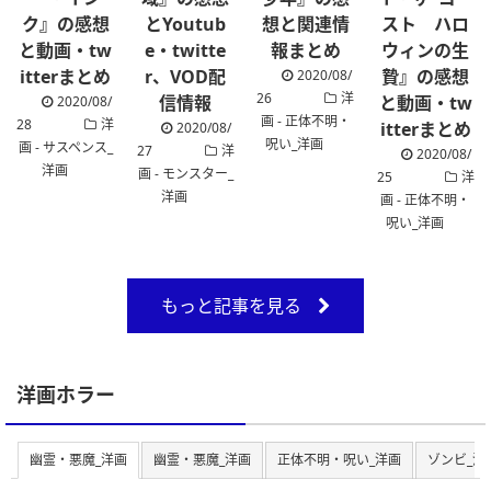
ク』の感想
とYoutub
想と関連情
スト ハロ
と動画・tw
e・twitte
報まとめ
ウィンの生
itterまとめ
r、VOD配
贄』の感想
2020/08/
26
洋
信情報
と動画・tw
2020/08/
画 - 正体不明・
28
洋
itterまとめ
2020/08/
呪い_洋画
画 - サスペンス_
27
洋
2020/08/
洋画
画 - モンスター_
25
洋
洋画
画 - 正体不明・
呪い_洋画
もっと記事を見る
洋画ホラー
幽霊・悪魔_洋画
幽霊・悪魔_洋画
正体不明・呪い_洋画
ゾンビ_洋