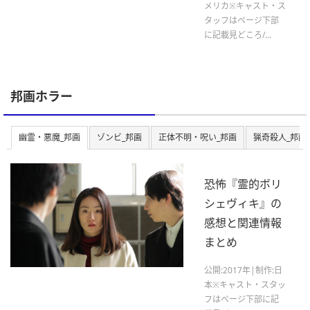
メリカ※キャスト・ス
タッフはページ下部
に記載見どころ/...
邦画ホラー
幽霊・悪魔_邦画
ゾンビ_邦画
正体不明・呪い_邦画
猟奇殺人_邦画
恐怖『霊的ボリ
シェヴィキ』の
感想と関連情報
まとめ
公開:2017年|制作:日
本※キャスト・スタッ
フはページ下部に記