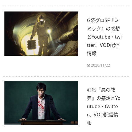
G系グロSF『ミ
ミック』の感想
とYoutube・twi
tter、VOD配信
情報
2020/11/22
狂気『悪の教
典』の感想とYo
utube・twitte
r、VOD配信情
報