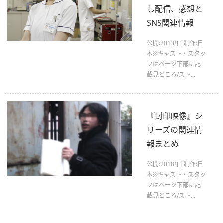
し配信、感想と
SNS関連情報
公開:2013年|制作:日
本※キャスト・スタッ
フはページ下部に記
載見どころ/スト...
『封印映像』シ
リーズの関連情
報まとめ
公開:2018年|制作:日
本※キャスト・スタッ
フはページ下部に記
載見どころ/スト...