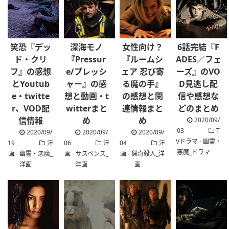
笑恐『デッ
深海モノ
女性向け？
6話完結『F
ド・クリ
『Pressur
『ルームシ
ADES／フェ
フ』の感想
e/プレッシ
ェア 忍び寄
ーズ』のVO
とYoutub
ャー』の感
る魔の手』
D見逃し配
e・twitte
想と動画・t
の感想と関
信や感想な
r、VOD配
witterまと
連情報まと
どのまとめ
信情報
め
め
2020/09/
03
T
2020/09/
2020/09/
2020/09/
Vドラマ - 幽霊・
19
洋
06
洋
04
洋
悪魔_ドラマ
画 - 幽霊・悪魔_
画 - サスペンス_
画 - 猟奇殺人_洋
洋画
洋画
画