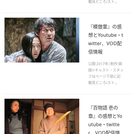
載見どころ/スト...
『模倣霊』の感
想とYoutube・t
witter、VOD配
信情報
公開:2017年|制作:韓
国※キャスト・スタッ
フはページ下部に記
載見どころ/スト...
『百物語 壱の
章』の感想とYo
utube・twitte
r、VOD配信情