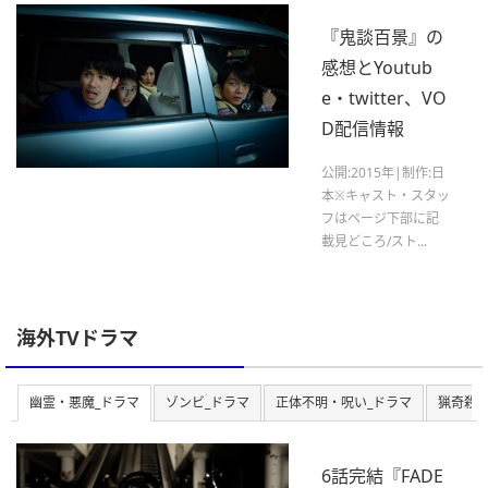
『鬼談百景』の
感想とYoutub
e・twitter、VO
D配信情報
公開:2015年|制作:日
本※キャスト・スタッ
フはページ下部に記
載見どころ/スト...
海外TVドラマ
幽霊・悪魔_ドラマ
ゾンビ_ドラマ
正体不明・呪い_ドラマ
猟奇殺人
6話完結『FADE