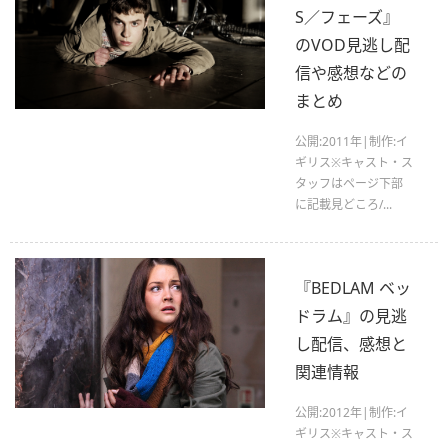
S／フェーズ』
のVOD見逃し配
信や感想などの
まとめ
公開:2011年|制作:イ
ギリス※キャスト・ス
タッフはページ下部
に記載見どころ/...
『BEDLAM ベッ
ドラム』の見逃
し配信、感想と
関連情報
公開:2012年|制作:イ
ギリス※キャスト・ス