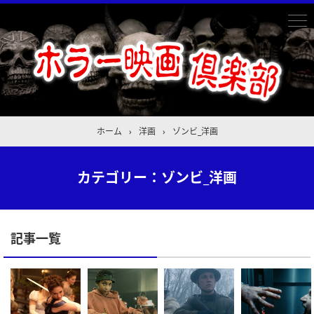
ホーム
›
洋画
›
ゾンビ_洋画
カテゴリー：ゾンビ_洋画
記事一覧