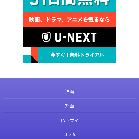
洋画
邦画
TVドラマ
コラム