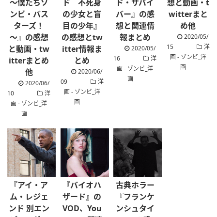
～僕たちゾ
ド 不死身
ド・サバイ
想と動画・t
ンビ・バス
の少女と盲
バー』の感
witterまと
ターズ！
目の少年』
想と関連情
め他
～』の感想
の感想とtw
報まとめ
2020/05/
15
洋
と動画・tw
itter情報ま
2020/05/
画 - ゾンビ_洋
16
洋
itterまとめ
とめ
画
画 - ゾンビ_洋
他
2020/06/
画
09
洋
2020/06/
画 - ゾンビ_洋
10
洋
画
画 - ゾンビ_洋
画
『アイ・ア
『バイオハ
古典ホラー
ム・レジェ
ザード』の
『フランケ
ンド 別エン
VOD、You
ンシュタイ