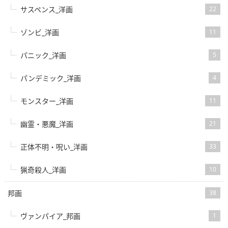
サスペンス_洋画
22
ゾンビ_洋画
11
パニック_洋画
5
パンデミック_洋画
4
モンスター_洋画
11
幽霊・悪魔_洋画
21
正体不明・呪い_洋画
33
猟奇殺人_洋画
10
邦画
38
ヴァンパイア_邦画
1