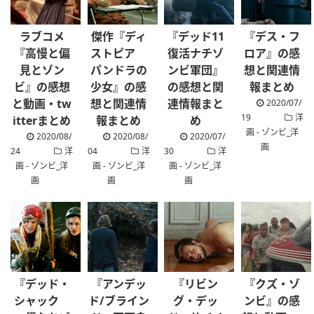
ラブコメ
傑作『ディ
『デッド11
『デス・フ
『高慢と偏
ストピア
復活ナチゾ
ロア』の感
見とゾン
パンドラの
ンビ軍団』
想と関連情
ビ』の感想
少女』の感
の感想と関
報まとめ
と動画・tw
想と関連情
連情報まと
2020/07/
19
洋
itterまとめ
報まとめ
め
画 - ゾンビ_洋
2020/08/
2020/08/
2020/07/
画
24
洋
04
洋
30
洋
画 - ゾンビ_洋
画 - ゾンビ_洋
画 - ゾンビ_洋
画
画
画
『デッド・
『アンデッ
『リビン
『クズ・ゾ
シャック
ド/ブライン
グ・デッ
ンビ』の感