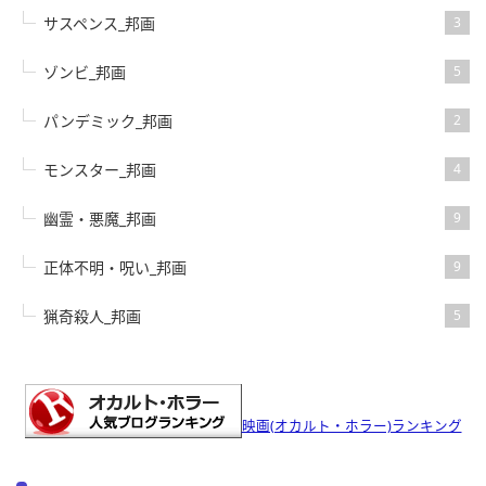
サスペンス_邦画
3
ゾンビ_邦画
5
パンデミック_邦画
2
モンスター_邦画
4
幽霊・悪魔_邦画
9
正体不明・呪い_邦画
9
猟奇殺人_邦画
5
映画(オカルト・ホラー)ランキング