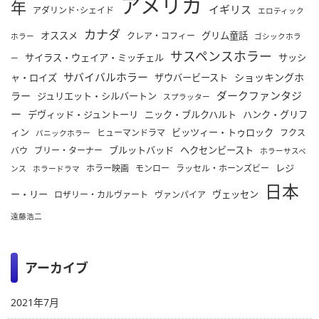
アメリカ
年
イギリス
アダリンド･シェイド
エロティック
カナダ
オススメ
グリム童話
クレア・コフィー
ホラー
ゴシックホラ
サスペンスホラー
サイラス・ウェイア・ミッチェル
サッシ
ー
サバイバルホラー
ショッキングホ
ャ・ロイズ
ザウバービースト
ダークファンタジ
ラー
ジュリエット・シルバートン
スプラッター
ー
デヴィッド・ジュントーリ
ニック・ブルクハルト
ハンク・グリフ
ィン
ビッツィー・トゥロック
ヒューマンドラマ
フクス
パニックホラー
ブルットバッド
ヘクセンビースト
バウ
ブリー・ターナー
ホラーサスペ
レジ
ホラー映画
モンロー
ラッセル・ホーンズビー
ンス
ホラードラマ
日本
ー・リー
ヴェッセン
ロザリー・カルヴァート
ヴァンパイア
遠藤浩二
アーカイブ
2021年7月