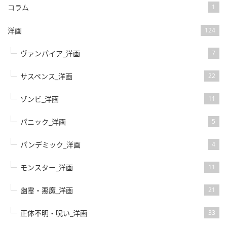
コラム
1
洋画
124
ヴァンパイア_洋画
7
サスペンス_洋画
22
ゾンビ_洋画
11
パニック_洋画
5
パンデミック_洋画
4
モンスター_洋画
11
幽霊・悪魔_洋画
21
正体不明・呪い_洋画
33