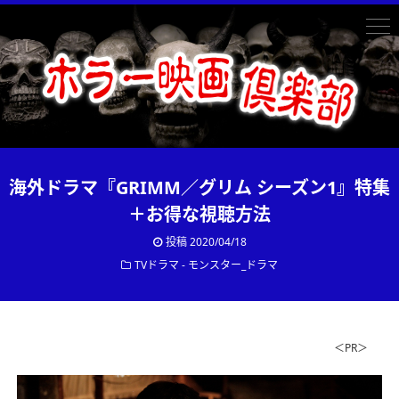
海外ドラマ『GRIMM／グリム シーズン1』特集
＋お得な視聴方法
投稿
2020/04/18
TVドラマ - モンスター_ドラマ
＜PR＞