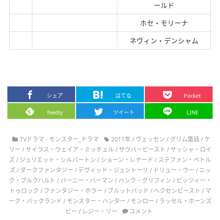
ールド
ホセ・モリーナ
ネヴィン・デンシャム
シェア
はてな
Pocket
feedly
ツイート
LINE
TVドラマ - モンスター_ドラマ
2011年
/
ヴェッセン
/
グリム童話
/
ケ
リー
/
サイラス・ウェイア・ミッチェル
/
ザウバービースト
/
サッシャ・ロイ
ズ
/
ジュリエット・シルバートン
/
ショーン・レナード
/
ステファン・ベトル
ズ
/
ダークファンタジー
/
デヴィッド・ジュントーリ
/
ドリュー・ウー
/
ニッ
ク・ブルクハルト
/
バーニー・バーマン
/
ハンク・グリフィン
/
ビッツィー・
トゥロック
/
ファンタジー・ホラー
/
ブルットバッド
/
ヘクセンビースト
/
マ
ーク・バックランド
/
モンスター・ハンター
/
モンロー
/
ラッセル・ホーンズ
ビー
/
レジー・リー
コメント