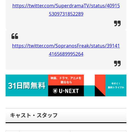
https://twitter.com/SuperdramaTV/status/40915
5309731852289
https://twitter.com/SopranosFreak/status/39141
4165689995264
キャスト・スタッフ