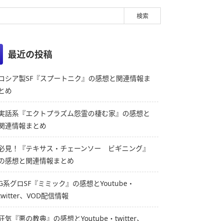
最近の投稿
ロシア製SF『スプートニク』の感想と関連情報ま
とめ
実話系『エクトプラズム怨霊の棲む家』の感想と
関連情報まとめ
必見！『テキサス・チェーンソー ビギニング』
の感想と関連情報まとめ
G系グロSF『ミミック』の感想とYoutube・
twitter、VOD配信情報
狂気『悪の教典』の感想とYoutube・twitter、