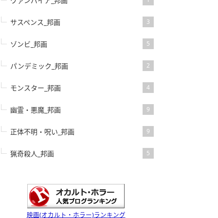
ヴァンパイア_邦画
サスペンス_邦画
3
ゾンビ_邦画
5
パンデミック_邦画
2
モンスター_邦画
4
幽霊・悪魔_邦画
9
正体不明・呪い_邦画
9
猟奇殺人_邦画
5
映画(オカルト・ホラー)ランキング