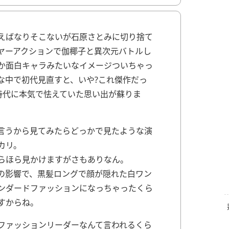
えばなりそこないが石原さとみに切り捨て
ヤーアクションで伽椰子と異次元バトルし
か面白キャラみたいなイメージついちゃっ
な中で初代見直すと、いや?これ傑作だっ
時代に本気で怯えていた思い出が蘇りま
言うから見てみたらどっかで見たような演
カリ。
らほら見かけますがさもありなん。
の影響で、黒髪ロングで顔が隠れた白ワン
ンダードファッションになっちゃったくら
すからね。
ファッションリーダーなんて言われるくら