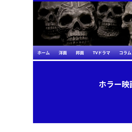
ホーム
洋画
邦画
TVドラマ
コラム
ホラー映