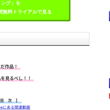
リング」を
日間無料トライアルで見る
んだ作品！
品を見るべし！！
目 次 】
ubeにある関連動画