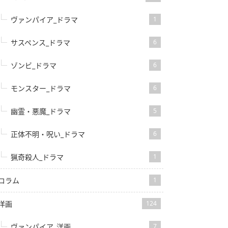
ヴァンパイア_ドラマ
1
サスペンス_ドラマ
6
ゾンビ_ドラマ
6
モンスター_ドラマ
6
幽霊・悪魔_ドラマ
5
正体不明・呪い_ドラマ
6
猟奇殺人_ドラマ
1
コラム
1
洋画
124
ヴァンパイア_洋画
7