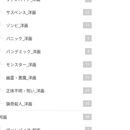
サスペンス_洋画
22
ゾンビ_洋画
11
パニック_洋画
5
パンデミック_洋画
4
モンスター_洋画
11
幽霊・悪魔_洋画
21
正体不明・呪い_洋画
33
猟奇殺人_洋画
10
邦画
38
1