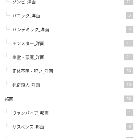
ゾンビ_洋画
11
パニック_洋画
5
パンデミック_洋画
4
モンスター_洋画
11
幽霊・悪魔_洋画
21
正体不明・呪い_洋画
33
猟奇殺人_洋画
10
邦画
38
ヴァンパイア_邦画
1
サスペンス_邦画
3