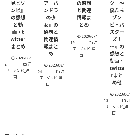
見とゾ
ア パ
の感想
ク ～
ンビ』
ンドラ
と関連
僕たち
の感想
の少
情報ま
ゾン
と動
女』の
とめ
ビ・バ
画・t
感想と
スター
2020/07/
witter
関連情
ズ！
19
洋
まとめ
報まと
～』の
画 - ゾンビ_洋
め
感想と
画
2020/08/
動画・
24
洋
2020/08/
twitte
画 - ゾンビ_洋
04
洋
rまと
画
画 - ゾンビ_洋
め他
画
2020/06/
10
洋
画 - ゾンビ_洋
画