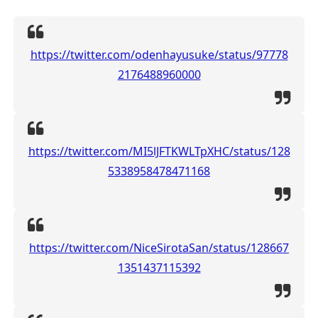
https://twitter.com/odenhayusuke/status/97778
2176488960000
https://twitter.com/MI5lJFTKWLTpXHC/status/128
5338958478471168
https://twitter.com/NiceSirotaSan/status/128667
1351437115392