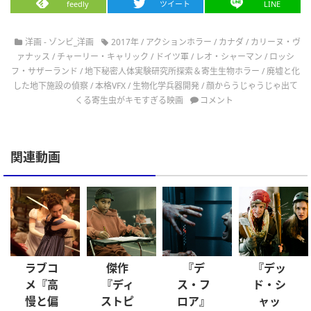
feedly
ツイート
LINE
洋画 - ゾンビ_洋画
2017年
/
アクションホラー
/
カナダ
/
カリーヌ・ヴ
ァナッス
/
チャーリー・キャリック
/
ドイツ軍
/
レオ・シャーマン
/
ロッシ
フ・サザーランド
/
地下秘密人体実験研究所探索＆寄生生物ホラー
/
廃墟と化
した地下施設の偵察
/
本格VFX
/
生物化学兵器開発
/
顔からうじゃうじゃ出て
くる寄生虫がキモすぎる映画
コメント
関連動画
ラブコ
傑作
『デ
『デッ
メ『高
『ディ
ス・フ
ド・シ
慢と偏
ストピ
ロア』
ャッ