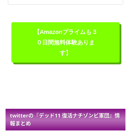
【Amazonプライムも３
０日間無料体験ありま
す】
twitterの『デッド11 復活ナチゾンビ軍団』情
報まとめ