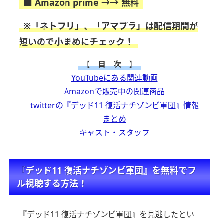
■ Amazon prime →→ 無料
※「ネトフリ」、「アマプラ」は配信期間が
短いので小まめにチェック！
【 目 次 】
YouTubeにある関連動画
Amazonで販売中の関連商品
twitterの『デッド11 復活ナチゾンビ軍団』情報
まとめ
キャスト・スタッフ
『デッド11 復活ナチゾンビ軍団』を無料でフ
ル視聴する方法！
『デッド11 復活ナチゾンビ軍団』を見逃したとい