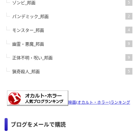
ゾンビ_邦画
5
パンデミック_邦画
2
モンスター_邦画
4
幽霊・悪魔_邦画
9
正体不明・呪い_邦画
9
猟奇殺人_邦画
5
映画(オカルト・ホラー)ランキング
ブログをメールで購読