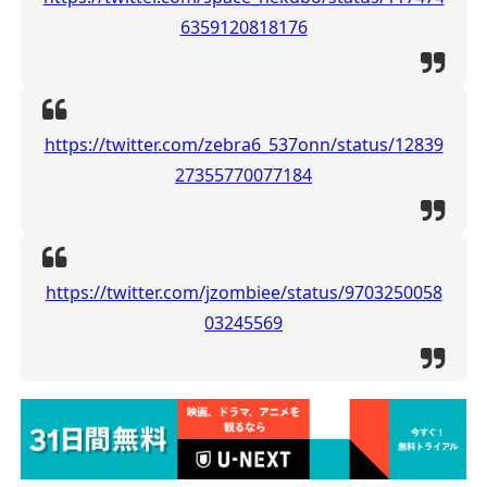
6359120818176
https://twitter.com/zebra6_537onn/status/12839
27355770077184
https://twitter.com/jzombiee/status/9703250058
03245569