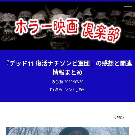
『デッド11 復活ナチゾンビ軍団』の感想と関連
情報まとめ
投稿
2020/07/30
洋画 - ゾンビ_洋画
＜PR＞