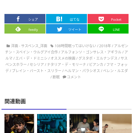
シェア
はてな
Pocket
feedly
ツイート
LINE
洋画 - サスペンス_洋画
108時間眠ってはいけない
/
2018年
/
アルゼン
チン・スペイン・ウルグアイ合作
/
アルフォンソ・ゴンサレス・アギラル
/
ア
ルマ
/
エバ・デ・ドミニシ
/
オススメの映画
/
グスタボ・エルナンデス
/
サス
ペンスホラー
/
セシリア
/
ナタリア・デ・モリーナ
/
ビアンカ
/
フマ・フォッ
デ
/
ブレイン・バースト・スリラー
/
ヘルマン・パラシオス
/
ベレン・ルエダ
/
断眠
コメント
関連動画