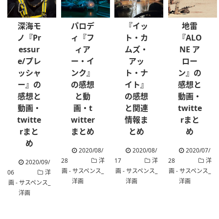
深海モ
パロデ
『イッ
地雷
ノ『Pr
ィ『フ
ト・カ
『ALO
essur
ィア
ムズ・
NE ア
e/プレ
ー・イ
アッ
ロー
ッシャ
ンク』
ト・ナ
ン』の
ー』の
の感想
イト』
感想と
感想と
と動
の感想
動画・
動画・
画・t
と関連
twitte
twitte
witter
情報ま
rまと
rまと
まとめ
とめ
め
め
2020/08/
2020/08/
2020/07/
28
洋
17
洋
28
洋
2020/09/
画 - サスペンス_
画 - サスペンス_
画 - サスペンス_
06
洋
洋画
洋画
洋画
画 - サスペンス_
洋画