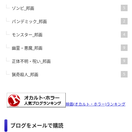
ゾンビ_邦画
5
パンデミック_邦画
2
モンスター_邦画
4
幽霊・悪魔_邦画
9
正体不明・呪い_邦画
9
猟奇殺人_邦画
5
映画(オカルト・ホラー)ランキング
ブログをメールで購読