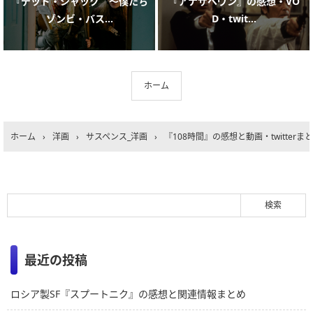
『デッド・シャック ～僕たち
『アナザへヴン』の感想・VO
ゾンビ・バス...
D・twit...
ホーム
ホーム
›
洋画
›
サスペンス_洋画
›
『108時間』の感想と動画・twitterま
最近の投稿
ロシア製SF『スプートニク』の感想と関連情報まとめ