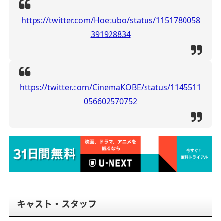
https://twitter.com/Hoetubo/status/1151780058
391928834
https://twitter.com/CinemaKOBE/status/1145511
056602570752
キャスト・スタッフ