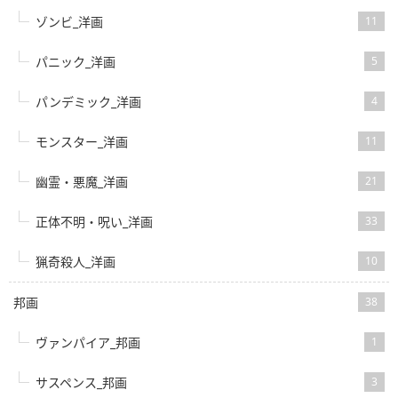
ゾンビ_洋画
11
パニック_洋画
5
パンデミック_洋画
4
モンスター_洋画
11
幽霊・悪魔_洋画
21
正体不明・呪い_洋画
33
猟奇殺人_洋画
10
邦画
38
ヴァンパイア_邦画
1
サスペンス_邦画
3