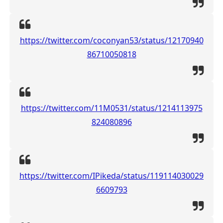
https://twitter.com/coconyan53/status/12170940
86710050818
https://twitter.com/11M0531/status/1214113975
824080896
https://twitter.com/IPikeda/status/119114030029
6609793