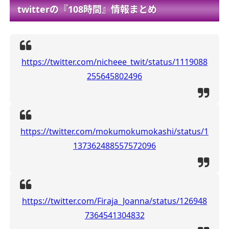
twitterの『108時間』情報まとめ
https://twitter.com/nicheee_twit/status/1119088
255645802496
https://twitter.com/mokumokumokashi/status/1
137362488557572096
https://twitter.com/Firaja_Joanna/status/126948
7364541304832