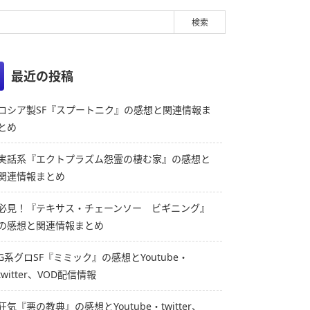
最近の投稿
ロシア製SF『スプートニク』の感想と関連情報ま
とめ
実話系『エクトプラズム怨霊の棲む家』の感想と
関連情報まとめ
必見！『テキサス・チェーンソー ビギニング』
の感想と関連情報まとめ
G系グロSF『ミミック』の感想とYoutube・
twitter、VOD配信情報
狂気『悪の教典』の感想とYoutube・twitter、