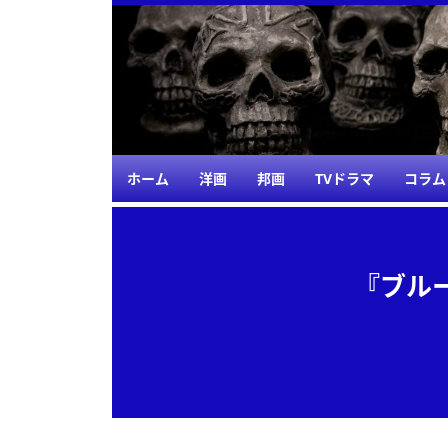
ホーム
洋画
邦画
TVドラマ
コラム
『ブルー