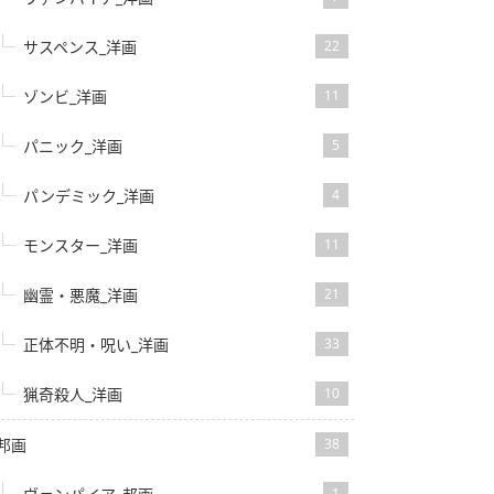
サスペンス_洋画
22
ゾンビ_洋画
11
パニック_洋画
5
パンデミック_洋画
4
モンスター_洋画
11
幽霊・悪魔_洋画
21
正体不明・呪い_洋画
33
猟奇殺人_洋画
10
邦画
38
1