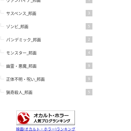
ヴァンパイア_邦画
サスペンス_邦画
3
ゾンビ_邦画
5
パンデミック_邦画
2
モンスター_邦画
4
幽霊・悪魔_邦画
9
正体不明・呪い_邦画
9
猟奇殺人_邦画
5
映画(オカルト・ホラー)ランキング