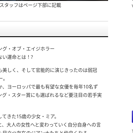
ト・スタッフはページ下部に記載
ング・オブ・エイジホラー
ない運命とは！?
も美しく、そして官能的に演じきったのは弱冠
ー。
か、ヨーロッパで最も有望な女優を毎年10名ず
ング・スター賞にも選ばれるなど要注目の若手実
てきた15歳の少女・ミア。
と、大人の女性へと変わっていく自分自身への言
も目立つ存在のジアンナたちと仲良くなる。