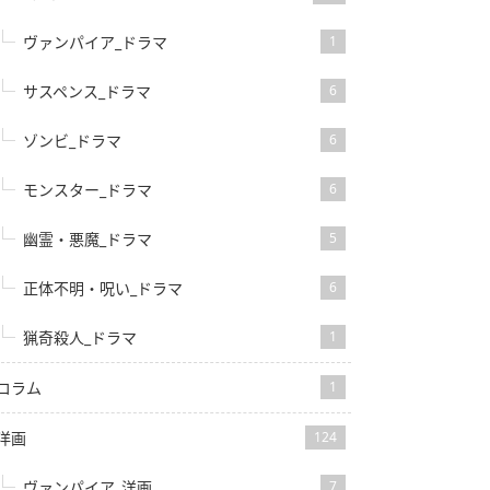
ヴァンパイア_ドラマ
1
サスペンス_ドラマ
6
ゾンビ_ドラマ
6
モンスター_ドラマ
6
幽霊・悪魔_ドラマ
5
正体不明・呪い_ドラマ
6
猟奇殺人_ドラマ
1
コラム
1
洋画
124
ヴァンパイア_洋画
7