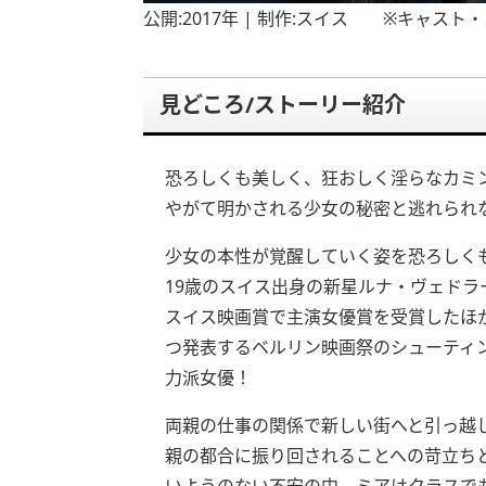
公開:2017年 | 制作:スイス ※キャス
見どころ/ストーリー紹介
恐ろしくも美しく、狂おしく淫らなカミ
やがて明かされる少女の秘密と逃れられ
少女の本性が覚醒していく姿を恐ろしく
19歳のスイス出身の新星ルナ・ヴェドラ
スイス映画賞で主演女優賞を受賞したほ
つ発表するベルリン映画祭のシューティ
力派女優！
両親の仕事の関係で新しい街へと引っ越し
親の都合に振り回されることへの苛立ち
いようのない不安の中、ミアはクラスで