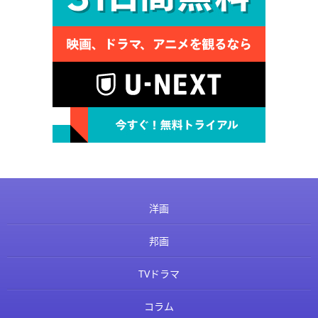
洋画
邦画
TVドラマ
コラム