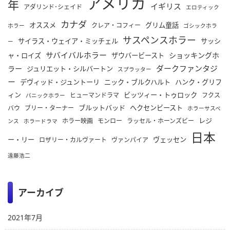
アメリカ
年
イギリス
アダリンド･シェイド
エロティック
カナダ
オススメ
グリム童話
クレア・コフィー
ホラー
ゴシックホラ
サスペンスホラー
サイラス・ウェイア・ミッチェル
サッシ
ー
サバイバルホラー
ショッキングホ
ャ・ロイズ
ザウバービースト
ダークファンタジ
ラー
ジュリエット・シルバートン
スプラッター
ー
デヴィッド・ジュントーリ
ニック・ブルクハルト
ハンク・グリフ
ィン
ビッツィー・トゥロック
ヒューマンドラマ
フクス
パニックホラー
ブルットバッド
ヘクセンビースト
バウ
ブリー・ターナー
ホラーサスペ
レジ
ホラー映画
モンロー
ラッセル・ホーンズビー
ンス
ホラードラマ
日本
ー・リー
ヴェッセン
ロザリー・カルヴァート
ヴァンパイア
遠藤浩二
アーカイブ
2021年7月