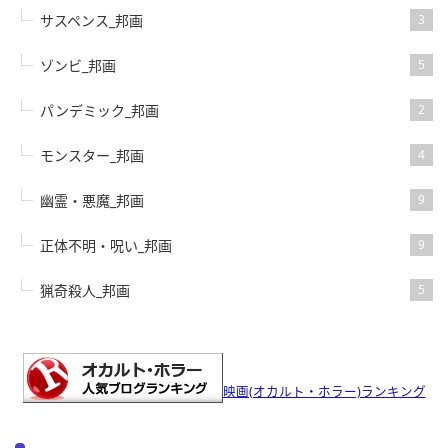
サスペンス_邦画
3
ゾンビ_邦画
5
パンデミック_邦画
2
モンスター_邦画
4
幽霊・悪魔_邦画
9
正体不明・呪い_邦画
9
猟奇殺人_邦画
5
映画(オカルト・ホラー)ランキング