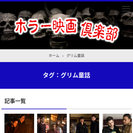
ホーム
›
グリム童話
タグ：グリム童話
記事一覧