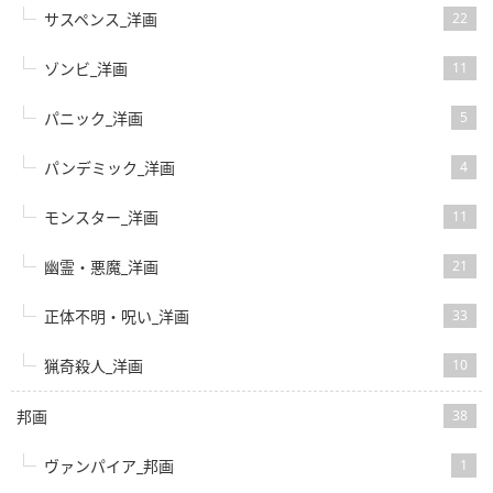
サスペンス_洋画
22
ゾンビ_洋画
11
パニック_洋画
5
パンデミック_洋画
4
モンスター_洋画
11
幽霊・悪魔_洋画
21
正体不明・呪い_洋画
33
猟奇殺人_洋画
10
邦画
38
ヴァンパイア_邦画
1